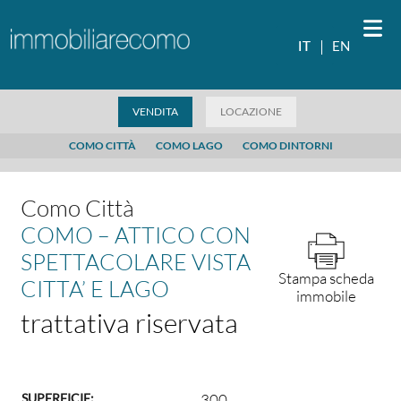
IT
IT
EN
VENDITA
LOCAZIONE
VENDITA
LOCAZIONE
VALUTA IMMOBILE
CHI SIAMO
COMO CITTÀ
COMO LAGO
COMO DINTORNI
NEWS ED EVENTI
INFO COMO LAKE
Como Città
CONTATTI
COMO – ATTICO CON
SPETTACOLARE VISTA
Stampa scheda
CITTA’ E LAGO
immobile
trattativa riservata
SUPERFICIE:
300