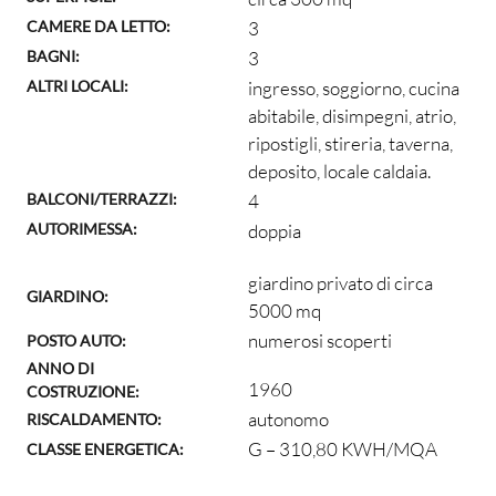
CAMERE DA LETTO:
3
BAGNI:
3
ALTRI LOCALI:
ingresso, soggiorno, cucina
abitabile, disimpegni, atrio,
ripostigli, stireria, taverna,
deposito, locale caldaia.
BALCONI/TERRAZZI:
4
AUTORIMESSA:
doppia
giardino privato di circa
GIARDINO:
5000 mq
numerosi scoperti
POSTO AUTO:
ANNO DI
1960
COSTRUZIONE:
autonomo
RISCALDAMENTO:
G – 310,80 KWH/MQA
CLASSE ENERGETICA: