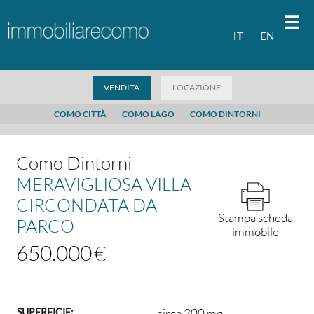
IT
IT
EN
VENDITA
LOCAZIONE
VENDITA
LOCAZIONE
VALUTA IMMOBILE
CHI SIAMO
COMO CITTÀ
COMO LAGO
COMO DINTORNI
NEWS ED EVENTI
INFO COMO LAKE
Como Dintorni
CONTATTI
MERAVIGLIOSA VILLA
CIRCONDATA DA
Stampa scheda
PARCO
immobile
650.000
SUPERFICIE:
circa 300 mq