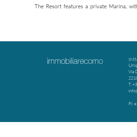
The Resort features a private Marina, wit
IM
Uni
Via 
2210
T. +
info
P.I.