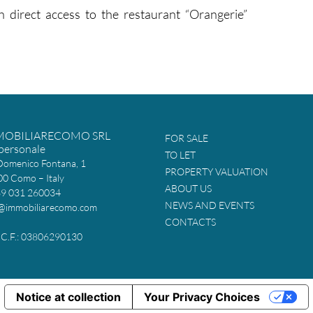
h direct access to the restaurant “Orangerie”
MOBILIARECOMO SRL
FOR SALE
personale
TO LET
Domenico Fontana, 1
PROPERTY VALUATION
0 Como – Italy
ABOUT US
39 031 260034
NEWS AND EVENTS
@immobiliarecomo.com
CONTACTS
 e C.F.: 03806290130
Notice at collection
Your Privacy Choices