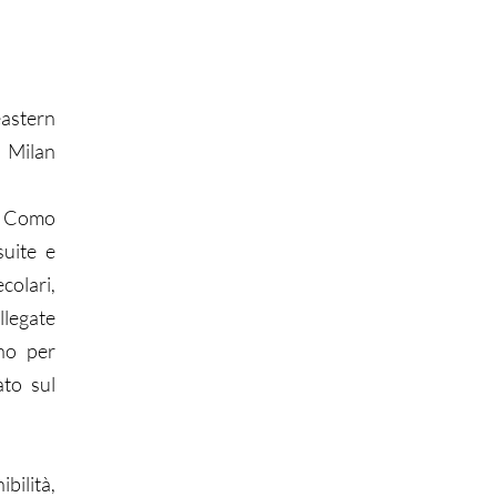
eastern
 Milan
i Como
suite e
colari,
llegate
ano per
ato sul
bilità,