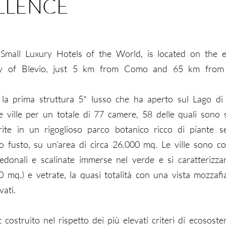
ELLENCE
th Small Luxury Hotels of the World, is located on the 
ity of Blevio, just 5 km from Como and 65 km from
è la prima struttura 5* lusso che ha aperto sul Lago d
 ville per un totale di 77 camere, 58 delle quali sono 
erite in un rigoglioso parco botanico ricco di piante se
to fusto, su un’area di circa 26.000 mq. Le ville sono co
pedonali e scalinate immerse nel verde e si caratterizz
 mq.) e vetrate, la quasi totalità con una vista mozzafi
vati.
struito nel rispetto dei più elevati criteri di ecososteni