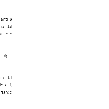
anti a
ua dal
suite e
 high-
sta del
oretti,
fianco